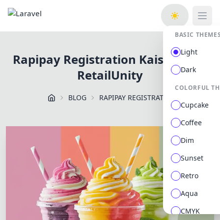
Open
BASIC THEME
Light
Rapipay Registration Kaise Kare -
Dark
RetailUnity
COLORFUL T
BLOG
RAPIPAY REGISTRATION KAISE KARE RETAILUNITY
Cupcake
Coffee
Dim
Sunset
Retro
Aqua
CMYK