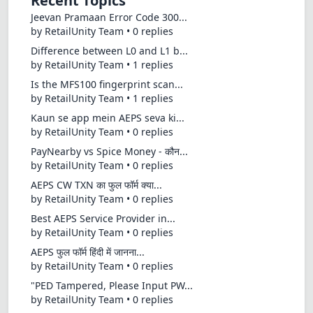
Recent Topics
Jeevan Pramaan Error Code 300...
by RetailUnity Team • 0 replies
Difference between L0 and L1 b...
by RetailUnity Team • 1 replies
Is the MFS100 fingerprint scan...
by RetailUnity Team • 1 replies
Kaun se app mein AEPS seva ki...
by RetailUnity Team • 0 replies
PayNearby vs Spice Money - कौन...
by RetailUnity Team • 0 replies
AEPS CW TXN का फुल फॉर्म क्या...
by RetailUnity Team • 0 replies
Best AEPS Service Provider in...
by RetailUnity Team • 0 replies
AEPS फुल फॉर्म हिंदी में जानना...
by RetailUnity Team • 0 replies
"PED Tampered, Please Input PW...
by RetailUnity Team • 0 replies