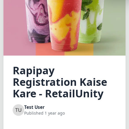
Lemonade
SPECIAL THE
Synthwave
Cyberpunk
SEASONAL TH
Valentine
Rapipay
Halloween
Registration Kaise
NATURE THEM
Garden
Kare - RetailUnity
Forest
Test User
ELEGANT THE
Published 1 year ago
Luxury