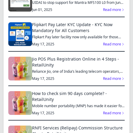
MFS110 L1 for Continued Services
UIDAI to stop support for Mantra MFS100 L0 from June
1, 2025...
Jun 01, 2025
Read more
Flipkart Pay Later KYC Update - KYC Now
Mandatory for All Customers
Flipkart Pay later facility now only available for those
who...
May 17, 2025
Read more
Jio POS Plus Registration Online in 4 Steps -
RetailUnity
Reliance Jio, one of India’s leading telecom operators,
offe...
May 17, 2025
Read more
How to check sim 90 days complete? -
RetailUnity
Mobile number portability (MNP) has made it easier for
consu...
May 17, 2025
Read more
RNFI Services (Relipay) Commission Structure