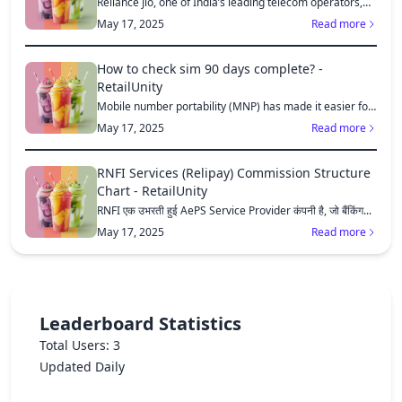
Reliance Jio, one of India’s leading telecom operators,
offe...
May 17, 2025
Read more
How to check sim 90 days complete? -
RetailUnity
Mobile number portability (MNP) has made it easier for
consu...
May 17, 2025
Read more
RNFI Services (Relipay) Commission Structure
Chart - RetailUnity
RNFI एक उभरती हुई AePS Service Provider कंपनी है, जो बैंकिंग...
May 17, 2025
Read more
Leaderboard Statistics
Total Users: 3
Updated Daily