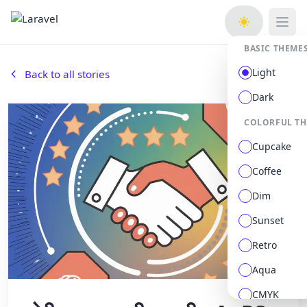
Open
BASIC THEME
Light
Back to all stories
Dark
COLORFUL T
Cupcake
Coffee
Dim
Sunset
Retro
Aqua
CMYK