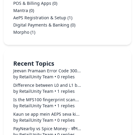
POS & Billing Apps
(0)
Mantra
(0)
AePS Registration & Setup
(1)
Digital Payments & Banking
(0)
Morpho
(1)
Recent Topics
Jeevan Pramaan Error Code 300...
by RetailUnity Team • 0 replies
Difference between L0 and L1 b...
by RetailUnity Team • 1 replies
Is the MFS100 fingerprint scan...
by RetailUnity Team • 1 replies
Kaun se app mein AEPS seva ki...
by RetailUnity Team • 0 replies
PayNearby vs Spice Money - कौन...
by RetailUnity Team • 0 replies