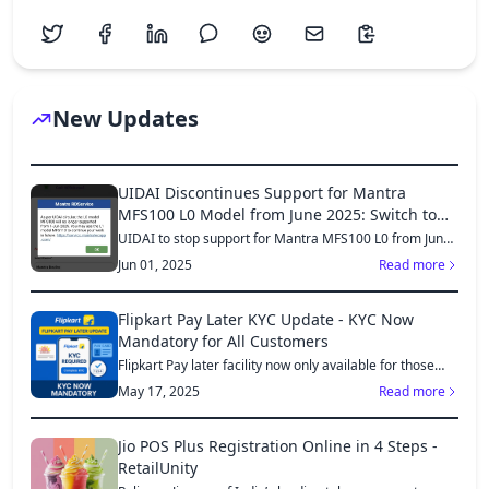
New Updates
UIDAI Discontinues Support for Mantra
MFS100 L0 Model from June 2025: Switch to
MFS110 L1 for Continued Services
UIDAI to stop support for Mantra MFS100 L0 from June
1, 2025...
Jun 01, 2025
Read more
Flipkart Pay Later KYC Update - KYC Now
Mandatory for All Customers
Flipkart Pay later facility now only available for those
who...
May 17, 2025
Read more
Jio POS Plus Registration Online in 4 Steps -
RetailUnity